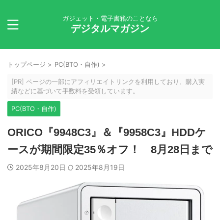
ガジェット・電子書籍のことなら
デジタルマガジン
トップページ
>
PC(BTO・自作)
>
[PR] ページの一部にアフィリエイトリンクを利用しており、購入実
績などに基づいて手数料を受領しています。
PC(BTO・自作)
ORICO『9948C3』＆『9958C3』HDDケ
ースが期間限定35％オフ！ 8月28日まで
2025年8月20日
2025年8月19日