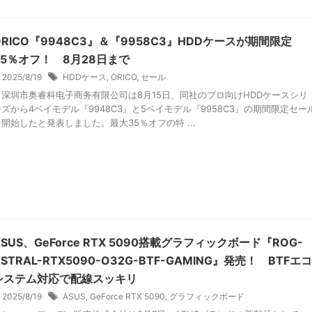
ORICO『9948C3』＆『9958C3』HDDケースが期間限定
35％オフ！ 8月28日まで
2025/8/19
HDDケース
,
ORICO
,
セール
深圳市奥睿科电子商务有限公司は8月15日、同社のプロ向けHDDケースシリ
ーズから4ベイモデル『9948C3』と5ベイモデル『9958C3』の期間限定セー
を開始したと発表しました。最大35％オフの特 ...
ASUS、GeForce RTX 5090搭載グラフィックボード『ROG-
ASTRAL-RTX5090-O32G-BTF-GAMING』発売！ BTFエコ
システム対応で配線スッキリ
2025/8/19
ASUS
,
GeForce RTX 5090
,
グラフィックボード