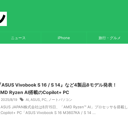
ニュース
iPhone
旅行・グルメ
『ASUS Vivobook S 16 / S 14』など4製品8モデル発表！
MD Ryzen AI搭載のCopilot+ PC
2025/8/19
AI
,
ASUS
,
PC
,
ノートパソコン
SUS JAPAN株式会社は8月15日、「AMD Ryzen™ AI」プロセッサを搭載し
Copilot+ PC「ASUS Vivobook S 16 M3607KA / S 14 ...