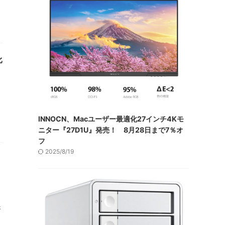
比
INNOCN、Macユーザー最適化27インチ4Kモ
ニター『27D1U』発売！ 8月28日まで7％オ
フ
2025/8/19
さ