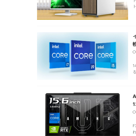
ト
2
1
る
A
F