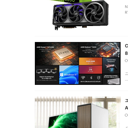
N
R
C
ニ
..