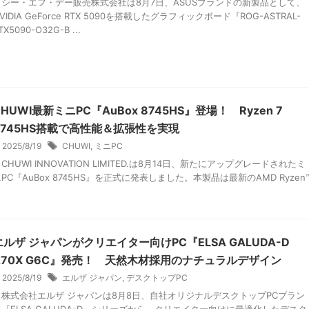
シー・エフ・デー販売株式会社は8月7日、ASUSブランドの新製品として、
VIDIA GeForce RTX 5090を搭載したグラフィックボード『ROG-ASTRAL-
TX5090-O32G-B ...
CHUWI最新ミニPC『AuBox 8745HS』登場！ Ryzen 7
8745HS搭載で高性能＆拡張性を実現
2025/8/19
CHUWI
,
ミニPC
HUWI INNOVATION LIMITED.は8月14日、新たにアップグレードされたミ
PC『AuBox 8745HS』を正式に発表しました。本製品は最新のAMD Ryzen
.
エルザ ジャパンがクリエイター向けPC『ELSA GALUDA-D
A70X G6C』発売！ 天然木材採用のナチュラルデザイン
2025/8/19
エルザ ジャパン
,
デスクトップPC
株式会社エルザ ジャパンは8月8日、自社オリジナルデスクトップPCブラン
ド『ELSA GALUDA-D』シリーズから、クリエイター向けに最適化したデスク