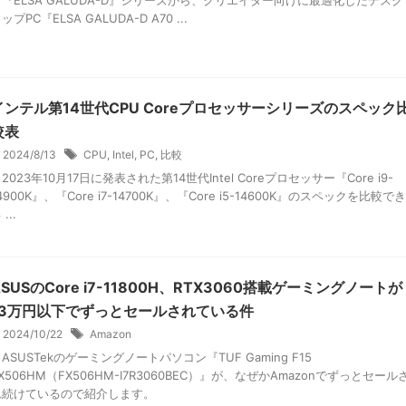
ップPC『ELSA GALUDA-D A70 ...
インテル第14世代CPU Coreプロセッサーシリーズのスペック
較表
2024/8/13
CPU
,
Intel
,
PC
,
比較
023年10月17日に発表された第14世代Intel Coreプロセッサー『Core i9-
4900K』、『Core i7-14700K』、『Core i5-14600K』のスペックを比較でき
 ...
ASUSのCore i7-11800H、RTX3060搭載ゲーミングノートが
13万円以下でずっとセールされている件
2024/10/22
Amazon
SUSTekのゲーミングノートパソコン『TUF Gaming F15
X506HM（FX506HM-I7R3060BEC）』が、なぜかAmazonでずっとセール
れ続けているので紹介します。