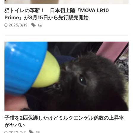
猫トイレの革新！ 日本初上陸『MOVA LR10
Prime』が8月15日から先行販売開始
2025/8/19
猫
子猫を2匹保護したけどミルクエンゲル係数の上昇率
がヤバい
2020/2/7
猫