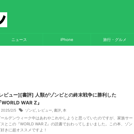
ニュース
iPhone
旅行・グルメ
[レビュー][書評] 人類がゾンビとの終末戦争に勝利した
『WORLD WAR Z』
2025/2/5
ゾンビ
,
レビュー
,
書評
,
本
ゴールデンウィーク中はあれやこれやしようと思っていたのですが、家族サー
ビスとこの『WORLD WAR Z』の読書でおわってしまいました。この本、ゾン
ビ好きに超オススメですよ！