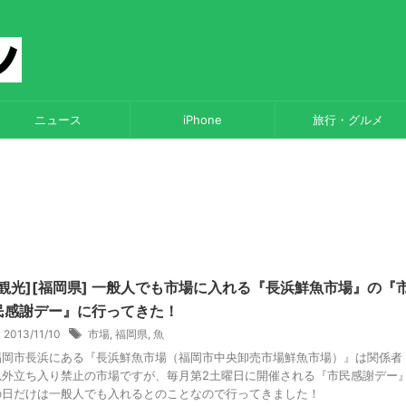
ニュース
iPhone
旅行・グルメ
[観光][福岡県] 一般人でも市場に入れる『長浜鮮魚市場』の『
民感謝デー』に行ってきた！
2013/11/10
市場
,
福岡県
,
魚
福岡市長浜にある『長浜鮮魚市場（福岡市中央卸売市場鮮魚市場）』は関係者
以外立ち入り禁止の市場ですが、毎月第2土曜日に開催される『市民感謝デー
の日だけは一般人でも入れるとのことなので行ってきました！