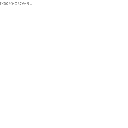
TX5090-O32G-B ...