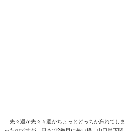
先々週か先々々週かちょっとどっちか忘れてしま
ったのですが、日本で2番目に長い橋、山口県下関