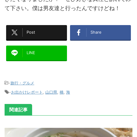
て下さい。僕は男友達と行ったんですけどね！
Post
Share
LINE
-
旅行・グルメ
-
お出かけレポート
,
山口県
,
橋
,
海
関連記事