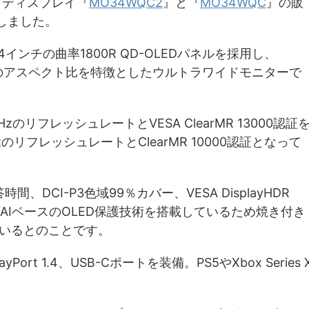
ングディスプレイ『
MO34WQC2
』と『
MO34WQC
』の販
表しました。
4インチの曲率1800R QD-OLEDパネルを採用し、
21:9のアスペクト比を特徴としたウルトラワイドモニターで
のリフレッシュレートとVESA ClearMR 13000認証
のリフレッシュレートとClearMR 10000認証となって
、DCI-P3色域99％カバー、VESA DisplayHDR
ほか、AIベースのOLED保護技術を搭載しているため焼き付き
いるとのことです。
Port 1.4、USB-Cポートを装備。PS5やXbox Series 