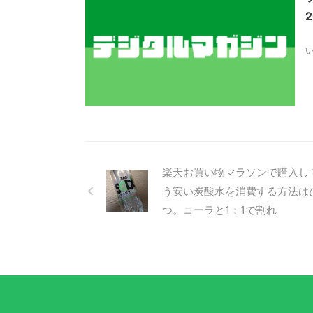
楽天お買い物マラソンで購入し
う安い炭酸水を消費する方法は
つ。コーラと1：1で割れ