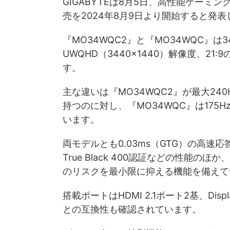
GIGABYTEは8月5日、高性能ゲーミ
売を2024年8月9日より開始すると発
『MO34WQC2』と『MO34WQC』は3
UWQHD（3440×1440）解像度、
す。
主な違いは『MO34WQC2』が最大240Hz
持つのに対し、『MO34WQC』は175Hz
います。
両モデルとも0.03ms（GTG）の高速応答時間
True Black 400認証などの性能の
のリスクを最小限に抑える機能を備えて
搭載ポートはHDMI 2.1ポート2基、Display
との互換性も確認されています。