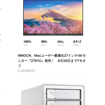
ロ
る
INNOCN、Macユーザー最適化27インチ4Kモ
ニター『27D1U』発売！ 8月28日まで7％オ
フ
2025/8/19
!