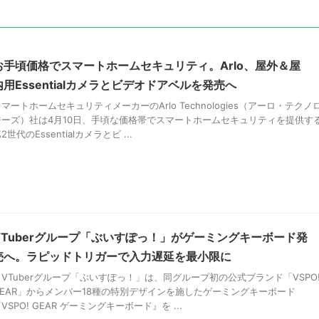
お手頃価格でスマートホームセキュリティ。Arlo、屋外＆屋
内用Essentialカメラとビデオドアベルを発売へ
マートホームセキュリティメーカーのArlo Technologies（アーロ・テクノ
ジーズ）社は4月10日、手頃な価格帯でスマートホームセキュリティを提供す
2世代のEssentialカメラとビ ...
VTuberグループ「ぶいすぽっ！」がゲーミングキーボード発
売へ。ラピッドトリガーで入力遅延を最小限に
VTuberグループ「ぶいすぽっ！」は、同グループ初の公式ブランド「VSPO
GEAR」からメンバー18種の特別デザインを施したゲーミングキーボード
VSPO! GEAR ゲーミングキーボード』を ...