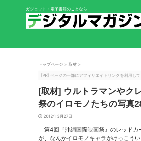
ガジェット・電子書籍のことなら
トップページ
>
取材
>
[PR] ページの一部にアフィリエイトリンクを利用
[取材] ウルトラマンや
祭のイロモノたちの写真2
2012年3月27日
第4回『沖縄国際映画祭』のレッドカ
が、なんかイロモノキャラがけっこうい